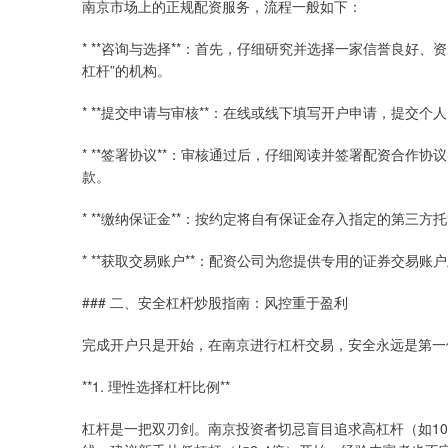
南京市场上的正规配资服务，流程一般如下：
* **咨询与选择**：首先，仔细研究并选择一家信誉良好
杠杆”的机构。
* **提交申请与审核**：在线或线下填写开户申请，提交
* **签署协议**：审核通过后，仔细阅读并签署配资合作协
款。
* **缴纳保证金**：按约定将自有保证金存入指定的第三
* **获取交易账户**：配资公司为您提供专用的证券交易
### 二、安全杠杆炒股指南：风控重于盈利
完成开户只是开始，在南京进行杠杆交易，安全永远是第一
**1. 理性选择杠杆比例**
杠杆是一把双刃剑。南京投资者切忌盲目追求高杠杆（如1