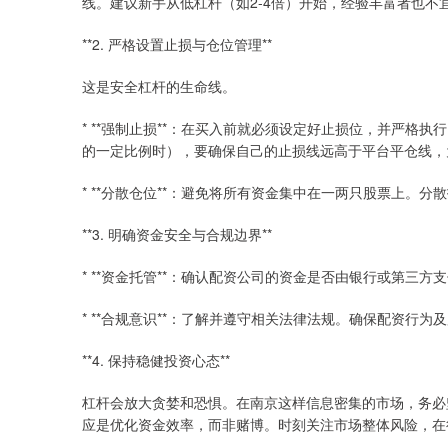
线。建议新手从低杠杆（如2-4倍）开始，经验丰富者也不宜
**2. 严格设置止损与仓位管理**
这是安全杠杆的生命线。
* **强制止损**：在买入前就必须设定好止损位，并严格执
的一定比例时），要确保自己的止损线远高于平台平仓线，
* **分散仓位**：避免将所有资金集中在一两只股票上。
**3. 明确资金安全与合规边界**
* **资金托管**：确认配资公司的资金是否由银行或第三
* **合规意识**：了解并遵守相关法律法规。确保配资行
**4. 保持稳健投资心态**
杠杆会放大贪婪和恐惧。在南京这样信息密集的市场，务必
应是优化资金效率，而非赌博。时刻关注市场整体风险，在