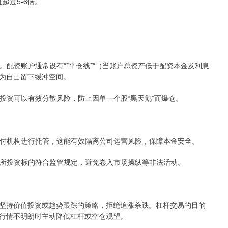
超过5-6倍。
行。配资账户通常设有**平仓线**（当账户总资产低于配资本金及利息
为自己留下缓冲空间。
分散投资可以有效分散风险，防止因单一个股“黑天鹅”而爆仓。
方支付机构进行托管，这能有效隔离公司运营风险，保障本金安全。
为及所投资标的符合监管规定，避免卷入市场操纵等非法活动。
坚持价值投资或趋势跟踪的策略，拒绝追涨杀跌。杠杆交易的目的
行情不明朗时主动降低杠杆或空仓观望。