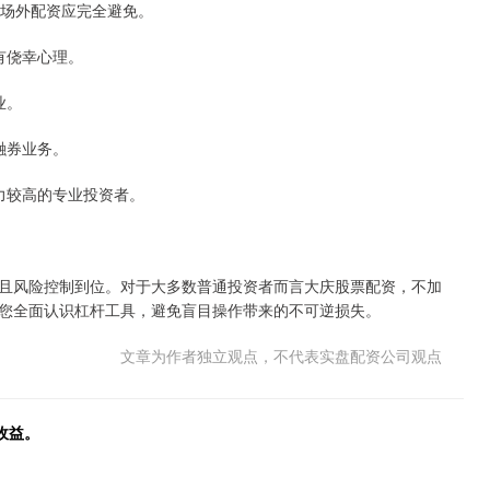
倍，场外配资应完全避免。
抱有侥幸心理。
业。
资融券业务。
能力较高的专业投资者。
且风险控制到位。对于大多数普通投资者而言大庆股票配资，不加
您全面认识杠杆工具，避免盲目操作带来的不可逆损失。
文章为作者独立观点，不代表实盘配资公司观点
收益。