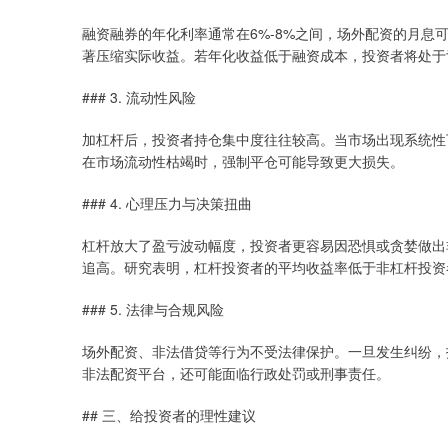
融资融券的年化利率通常在6%-8%之间，场外配资的月息可达
著压缩实际收益。若年化收益低于融资成本，投资者将处于
### 3. 流动性风险
加杠杆后，投资者持仓集中度往往较高。当市场出现系统性
在市场流动性枯竭时，强制平仓可能导致更大损失。
### 4. 心理压力与决策扭曲
杠杆放大了盈亏波动幅度，投资者更容易因恐惧或贪婪做出
追高。研究表明，杠杆投资者的平均收益率低于非杠杆投资
### 5. 法律与合规风险
场外配资、非法借贷等行为不受法律保护。一旦发生纠纷，
非法配资平台，还可能面临行政处罚或刑事责任。
## 三、给投资者的理性建议