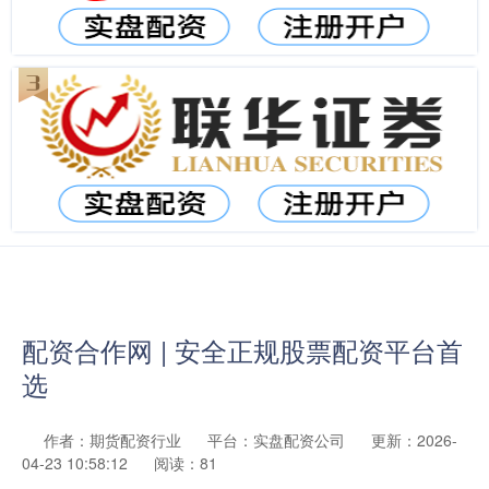
配资合作网 | 安全正规股票配资平台首
选
作者：期货配资行业
平台：实盘配资公司
更新：2026-
04-23 10:58:12
阅读：81