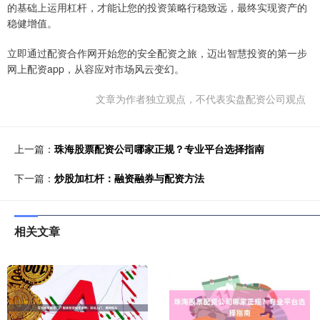
的基础上运用杠杆，才能让您的投资策略行稳致远，最终实现资产的
稳健增值。
立即通过配资合作网开始您的安全配资之旅，迈出智慧投资的第一步
网上配资app，从容应对市场风云变幻。
文章为作者独立观点，不代表实盘配资公司观点
上一篇：
珠海股票配资公司哪家正规？专业平台选择指南
下一篇：
炒股加杠杆：融资融券与配资方法
相关文章