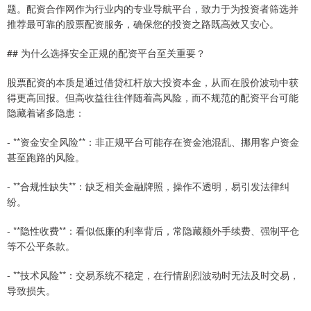
题。配资合作网作为行业内的专业导航平台，致力于为投资者筛选并
推荐最可靠的股票配资服务，确保您的投资之路既高效又安心。
## 为什么选择安全正规的配资平台至关重要？
股票配资的本质是通过借贷杠杆放大投资本金，从而在股价波动中获
得更高回报。但高收益往往伴随着高风险，而不规范的配资平台可能
隐藏着诸多隐患：
- **资金安全风险**：非正规平台可能存在资金池混乱、挪用客户资金
甚至跑路的风险。
- **合规性缺失**：缺乏相关金融牌照，操作不透明，易引发法律纠
纷。
- **隐性收费**：看似低廉的利率背后，常隐藏额外手续费、强制平仓
等不公平条款。
- **技术风险**：交易系统不稳定，在行情剧烈波动时无法及时交易，
导致损失。